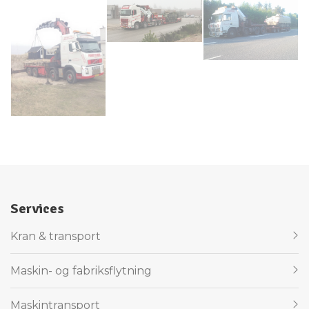
Services
Kran & transport
Primær
navigation
Maskin- og fabriksflytning
Maskintransport