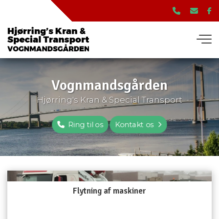
Gå
til
hovedindhold
Vognmandsgården
​Hjørring's Kran & Special Transport
Ring til os
Kontakt os
Flytning af maskiner